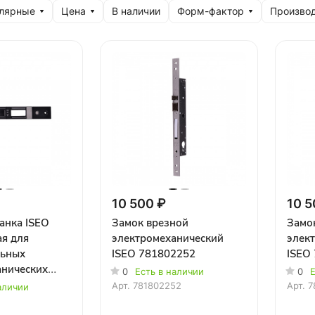
улярные
Цена
В наличии
Форм-фактор
Произво
10 500 ₽
10 5
анка ISEO
Замок врезной
Замо
ая для
электромеханический
элек
ьных
ISEO 781802252
ISEO
анических
0
Есть в наличии
0
Е
Арт.
781802252
Арт.
7
аличии