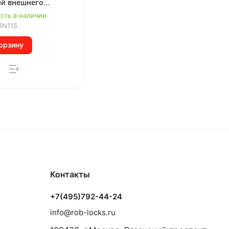
ей внешнего
ывания ISEO 51N115
сть в наличии
1N115
орзину
Контакты
+7(495)792-44-24
info@rob-locks.ru