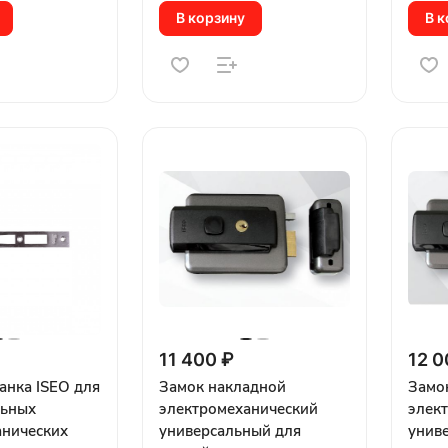
В корзину
В к
11 400 ₽
12 0
анка ISEO для
Замок накладной
Замо
ьных
электромеханический
элек
анических
универсальный для
унив