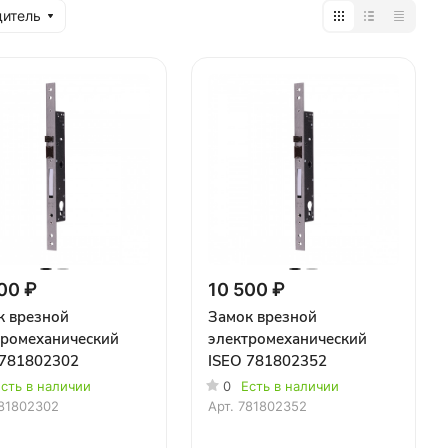
дитель
00 ₽
10 500 ₽
к врезной
Замок врезной
тромеханический
электромеханический
 781802302
ISEO 781802352
сть в наличии
0
Есть в наличии
81802302
Арт.
781802352