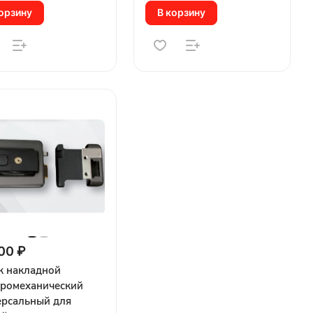
орзину
В корзину
00 ₽
к накладной
тромеханический
ерсальный для