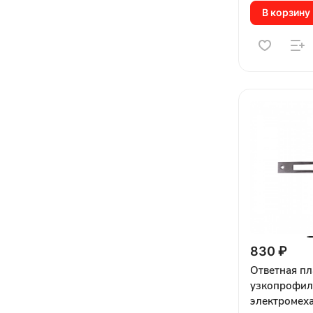
В корзину
830 ₽
Ответная пл
узкопрофил
электромех