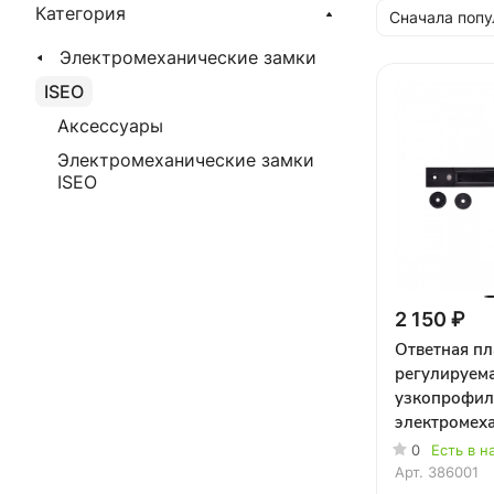
Категория
Сначала поп
Электромеханические замки
ISEO
Аксессуары
Электромеханические замки
ISEO
2 150 ₽
Ответная пл
регулируем
узкопрофил
электромех
замков
0
Есть в н
Арт.
386001