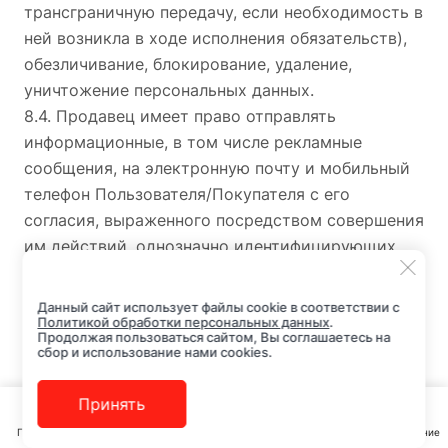
трансграничную передачу, если необходимость в
ней возникла в ходе исполнения обязательств),
обезличивание, блокирование, удаление,
уничтожение персональных данных.
8.4. Продавец имеет право отправлять
информационные, в том числе рекламные
сообщения, на электронную почту и мобильный
телефон Пользователя/Покупателя с его
согласия, выраженного посредством совершения
им действий, однозначно идентифицирующих
этого абонента и позволяющих достоверно
установить его волеизъявление на получение
Данный сайт использует файлы cookie в соответствии с
сообщения. Пользователь/Покупатель вправе
Политикой обработки персональных данных
.
Продолжая пользоваться сайтом, Вы соглашаетесь на
отказаться от получения рекламной и другой
сбор и использование нами cookies.
информации без объяснения причин отказа
путем информирования Продавца о своем
Принять
отказе по телефону, либо посредством
Главная
Каталог
Корзина
Избранные
Кабинет
Сравнение