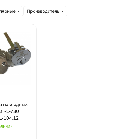
улярные
Производитель
я накладных
и RL-730
L-104.12
аличии